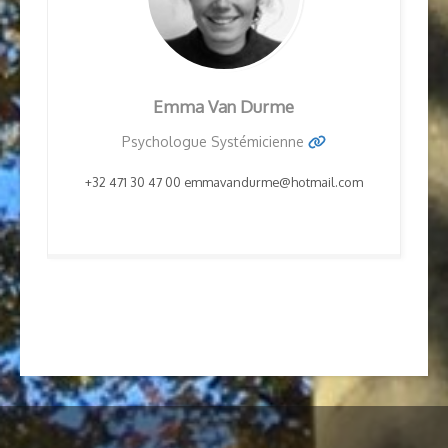
Emma
Van Durme
Psychologue Systémicienne
+32 471 30 47 00 emmavandurme@hotmail.com
https://rosa.be/fr/hp/emma-
van-durme/